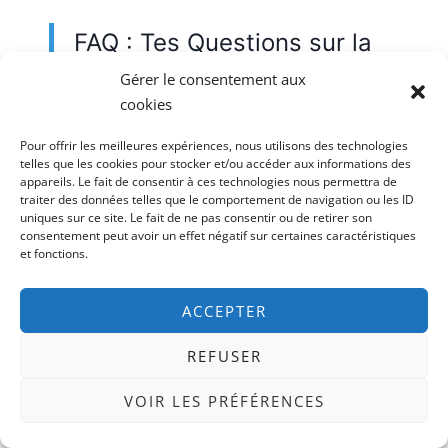
FAQ : Tes Questions sur la
Perte de Sens
Gérer le consentement aux
cookies
Pour offrir les meilleures expériences, nous utilisons des technologies
telles que les cookies pour stocker et/ou accéder aux informations des
C'est quoi la différence entre
appareils. Le fait de consentir à ces technologies nous permettra de
burn-out et brown-out ?
traiter des données telles que le comportement de navigation ou les ID
uniques sur ce site. Le fait de ne pas consentir ou de retirer son
consentement peut avoir un effet négatif sur certaines caractéristiques
Le burn-out = épuisement total par
et fonctions.
surcharge (tu ne peux plus). Le brown-
out = perte de sens (tu peux encore,
ACCEPTER
mais tu ne veux plus). Dans le burn-
out, la cause est la surcharge. Dans le
REFUSER
brown-out, c'est l'absurdité.
VOIR LES PRÉFÉRENCES