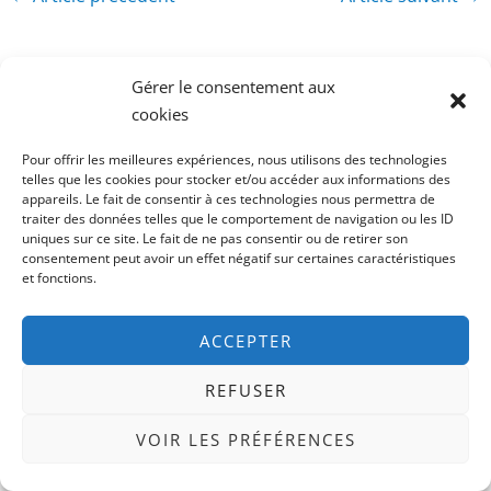
Gérer le consentement aux
cookies
Pour offrir les meilleures expériences, nous utilisons des technologies
telles que les cookies pour stocker et/ou accéder aux informations des
appareils. Le fait de consentir à ces technologies nous permettra de
R
traiter des données telles que le comportement de navigation ou les ID
uniques sur ce site. Le fait de ne pas consentir ou de retirer son
e
consentement peut avoir un effet négatif sur certaines caractéristiques
et fonctions.
c
h
ACCEPTER
e
TÉLÉCHARGE GRATUITEMENT LA
r
REFUSER
PREMIÈRE VERSION DE MON LIVRE
c
VOIR LES PRÉFÉRENCES
h