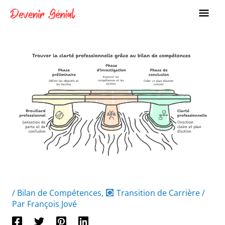
Aller
ME
au
PRI
contenu
/
Bilan de Compétences
,
Transition de Carrière
/
Par
François Jové