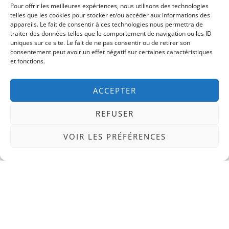
Pour offrir les meilleures expériences, nous utilisons des technologies
telles que les cookies pour stocker et/ou accéder aux informations des
appareils. Le fait de consentir à ces technologies nous permettra de
traiter des données telles que le comportement de navigation ou les ID
uniques sur ce site. Le fait de ne pas consentir ou de retirer son
consentement peut avoir un effet négatif sur certaines caractéristiques
et fonctions.
ACCEPTER
REFUSER
Reconversion Professionnelle
VOIR LES PRÉFÉRENCES
3.20-Plan de Reconversion en 90 Jours : La
Méthode Pour Changer de Vie Professionnelle
Sans Perdre de Temps
15 janvier 2026
Aucun commentaire
Plan de Reconversion en 90 Jours : La Méthode