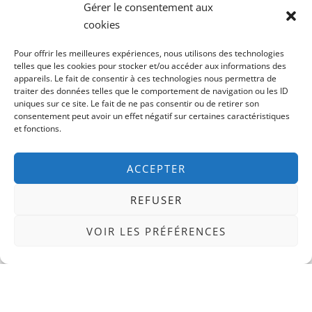
Gérer le consentement aux
cookies
Sophie, Manageuse dans l’IT, découvre ce qui la
rend unique !
Pour offrir les meilleures expériences, nous utilisons des technologies
telles que les cookies pour stocker et/ou accéder aux informations des
13 décembre 2024
Aucun commentaire
appareils. Le fait de consentir à ces technologies nous permettra de
traiter des données telles que le comportement de navigation ou les ID
Ma journée s’est bien passée. Le Chef a trouvé
uniques sur ce site. Le fait de ne pas consentir ou de retirer son
que l’idée de la synthèse vocale était bonne. Du
consentement peut avoir un effet négatif sur certaines caractéristiques
coup, on l’ajoute. J’ai bien dit ...
et fonctions.
Lire la suite →
ACCEPTER
REFUSER
VOIR LES PRÉFÉRENCES