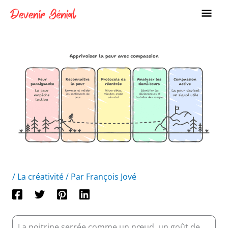
Aller
ME
au
PRI
contenu
/
La créativité
/ Par
François Jové
La poitrine serrée comme un nœud, un goût de