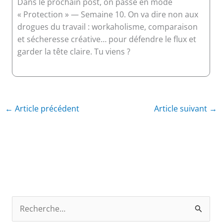
Dans le prochain post, on passe en mode
« Protection » — Semaine 10. On va dire non aux
drogues du travail : workaholisme, comparaison
et sécheresse créative… pour défendre le flux et
garder la tête claire. Tu viens ?
←
Article précédent
Article suivant
→
R