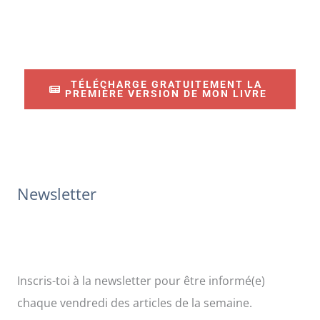
e
c
h
e
TÉLÉCHARGE GRATUITEMENT LA
r
PREMIÈRE VERSION DE MON LIVRE
c
h
e
r
Newsletter
:
Inscris-toi à la newsletter pour être informé(e)
chaque vendredi des articles de la semaine.