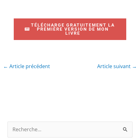
TÉLÉCHARGE GRATUITEMENT LA
PREMIÈRE VERSION DE MON
LIVRE
←
Article précédent
Article suivant
→
R