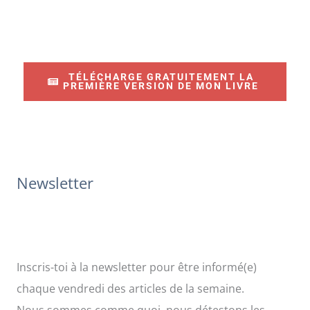
e
c
h
e
TÉLÉCHARGE GRATUITEMENT LA
r
PREMIÈRE VERSION DE MON LIVRE
c
h
e
r
Newsletter
:
Inscris-toi à la newsletter pour être informé(e)
chaque vendredi des articles de la semaine.