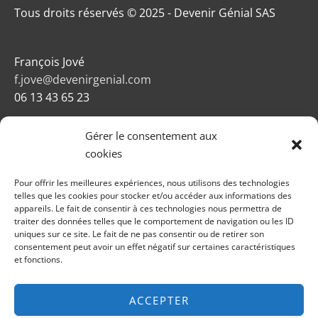
Tous droits réservés © 2025 - Devenir Génial SAS
François Jové
f.jove@devenirgenial.com
06 13 43 65 23
Gérer le consentement aux
cookies
Pour offrir les meilleures expériences, nous utilisons des technologies
telles que les cookies pour stocker et/ou accéder aux informations des
appareils. Le fait de consentir à ces technologies nous permettra de
traiter des données telles que le comportement de navigation ou les ID
Newsletters
uniques sur ce site. Le fait de ne pas consentir ou de retirer son
Mentions légales
consentement peut avoir un effet négatif sur certaines caractéristiques
Conditions générales de vente
et fonctions.
Politique de confidentialité
Plan du site
ACCEPTER