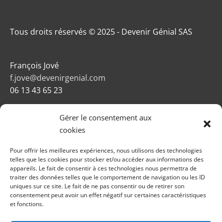
Tous droits réservés © 2025 - Devenir Génial SAS
François Jové
f.jove@devenirgenial.com
06 13 43 65 23
Gérer le consentement aux
cookies
Pour offrir les meilleures expériences, nous utilisons des technologies
telles que les cookies pour stocker et/ou accéder aux informations des
appareils. Le fait de consentir à ces technologies nous permettra de
Newsletters
traiter des données telles que le comportement de navigation ou les ID
uniques sur ce site. Le fait de ne pas consentir ou de retirer son
Mentions légales
consentement peut avoir un effet négatif sur certaines caractéristiques
Conditions générales de vente
et fonctions.
Politique de confidentialité