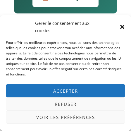
Gérer le consentement aux
cookies
Quand l'alignement seul ne suffit plus :
Pour offrir les meilleures expériences, nous utilisons des technologies
reconnaître la limite
telles que les cookies pour stocker et/ou accéder aux informations des
appareils. Le fait de consentir à ces technologies nous permettra de
traiter des données telles que le comportement de navigation ou les ID
Je veux être honnête avec toi.
uniques sur ce site. Le fait de ne pas consentir ou de retirer son
consentement peut avoir un effet négatif sur certaines caractéristiques
et fonctions.
L'alignement professionnel est un levier puissant. Mais
ce n'est pas un remède universel. Et il y a des situations
ACCEPTER
où il faut savoir reconnaître qu'on est arrivé(e) au bout
de ce qu'on peut faire seul(e).
REFUSER
VOIR LES PRÉFÉRENCES
"Je m'occupais de la santé mentale des autres