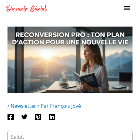
Aller
ME
au
PRI
contenu
/
Newsletter
/ Par
François Jové
Salut,