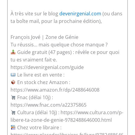
À très vite sur le blog
devenirgenial.com
(ou dans
ta boîte mail, pour la prochaine édition),
François Jové | Zone de Génie
Tu réussis… mais quelque chose manque ?
Guide gratuit (47 pages) : révèle ce pour quoi
tu es vraiment fait·e.
https://devenirgenial.com/guide
Le livre est en vente :
En stock chez Amazon :
https://www.amazon.fr/dp/2488646008
Fnac (délai 10j) :
https://www.fnac.com/a22375865
Cultura (délai 10j) : https://www.cultura.com/p-
libere-ta-zone-de-genie-9782488646000.html
Chez votre libraire :
https://www.placedeslibraires.fr/livre/9782488646