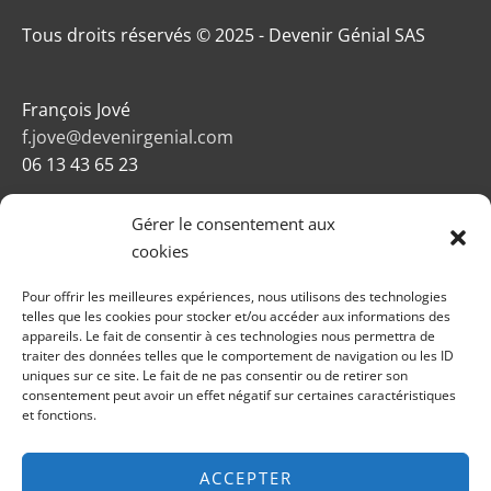
Tous droits réservés © 2025 - Devenir Génial SAS
François Jové
f.jove@devenirgenial.com
06 13 43 65 23
Gérer le consentement aux
cookies
Pour offrir les meilleures expériences, nous utilisons des technologies
telles que les cookies pour stocker et/ou accéder aux informations des
appareils. Le fait de consentir à ces technologies nous permettra de
traiter des données telles que le comportement de navigation ou les ID
Newsletters
uniques sur ce site. Le fait de ne pas consentir ou de retirer son
Mentions légales
consentement peut avoir un effet négatif sur certaines caractéristiques
Conditions générales de vente
et fonctions.
Politique de confidentialité
Plan du site
ACCEPTER