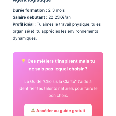
Durée formation :
2-3 mois
Salaire débutant :
22-25K€/an
Profil idéal :
Tu aimes le travail physique, tu es
organisé(e), tu apprécies les environnements
dynamiques.
Ces métiers t'inspirent mais tu
ne sais pas lequel choisir ?
Le Guide "Choisis la Clarté" t'aide à
identifier tes talents naturels pour faire le
bon choix.
Accéder au guide gratuit