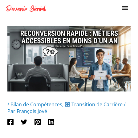
Aller
ME
au
PRI
contenu
/
Bilan de Compétences
,
Transition de Carrière
/
Par
François Jové