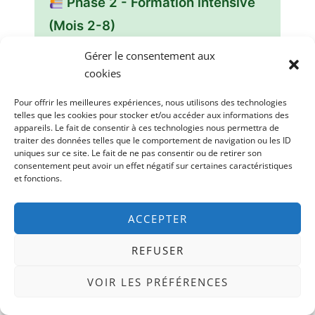
Phase 2 - Formation intensive
(Mois 2-8)
Gérer le consentement aux
Objectif :
Acquérir les compétences
cookies
nécessaires.
Pour offrir les meilleures expériences, nous utilisons des technologies
Choisis une formation professionnelle
telles que les cookies pour stocker et/ou accéder aux informations des
courte certifiante reconnue
appareils. Le fait de consentir à ces technologies nous permettra de
traiter des données telles que le comportement de navigation ou les ID
Sécurise ton financement (CPF, PTP,
uniques sur ce site. Le fait de ne pas consentir ou de retirer son
consentement peut avoir un effet négatif sur certaines caractéristiques
aides France Travail)
et fonctions.
Organise ton emploi du temps
(formation en présentiel, distanciel,
ACCEPTER
soir/week-end)
REFUSER
Reste connecté(e) à ton futur secteur
(veille, réseaux, meetups)
VOIR LES PRÉFÉRENCES
Durée :
Variable selon le métier (3 à 10