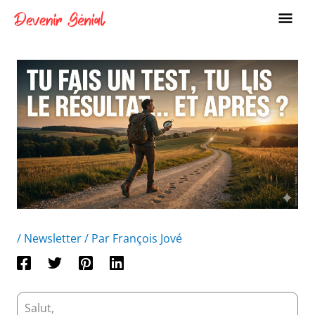
Aller
ME
au
PRI
contenu
/
Newsletter
/ Par
François Jové
Salut,