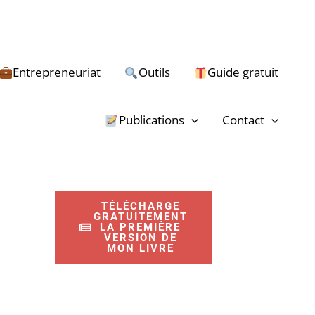
Entrepreneuriat
Outils
Guide gratuit
R
e
Publications
Contact
c
h
e
TÉLÉCHARGE
r
GRATUITEMENT
LA PREMIÈRE
c
VERSION DE
MON LIVRE
h
e
r