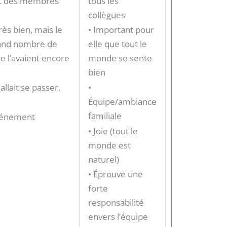
art des membres
tous les
collègues
très bien, mais le
• Important pour
rand nombre de
elle que tout le
ne l’avaient encore
monde se sente
bien
allait se passer.
•
Équipe/ambiance
familiale
événement
• Joie (tout le
monde est
naturel)
• Éprouve une
forte
responsabilité
envers l’équipe