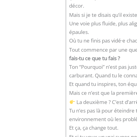
décor.
Mais si je te disais qu’il exis
Une voie plus fluide, plus al
épaules.
Où tu ne finis pas vidé·e ch
Tout commence par une ques
fais-tu ce que tu fais ?
Ton “Pourquoi” n’est pas just
carburant. Quand tu le connai
Et quand tu inspires, ton éq
Mais ce n’est que la premièr
La deuxième ? C’est d’arr
Tu n’es pas là pour éteindre 
environnement où les probl
Et ça, ça change tout.
Et si tu veux un vrai super-p