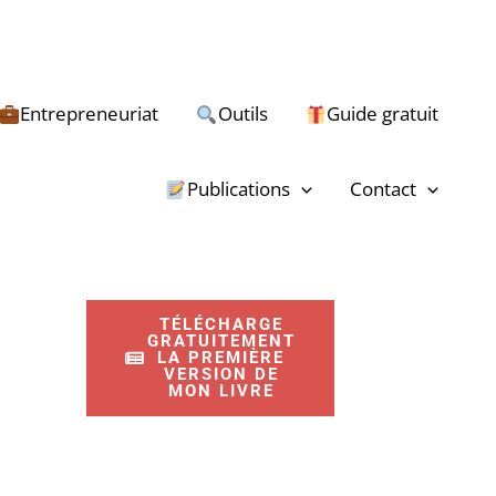
Entrepreneuriat
Outils
Guide gratuit
R
e
Publications
Contact
c
h
e
TÉLÉCHARGE
r
GRATUITEMENT
LA PREMIÈRE
c
VERSION DE
MON LIVRE
h
e
r