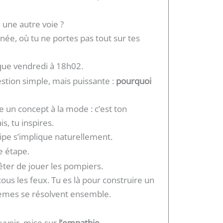
te une autre voie ?
ignée, où tu ne portes pas tout sur tes
aque vendredi à 18h02.
tion simple, mais puissante :
pourquoi
e un concept à la mode : c’est ton
s, tu inspires.
uipe s’implique naturellement.
e étape.
êter de jouer les pompiers.
tous les feux. Tu es là pour construire un
èmes se résolvent ensemble.
ouvoir, mise sur
l’empathie
.