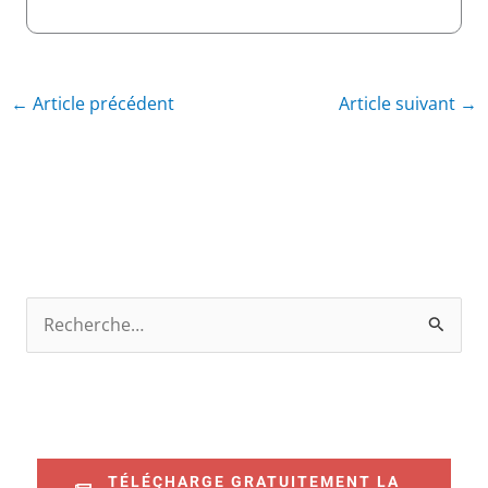
←
Article précédent
Article suivant
→
R
e
c
h
e
TÉLÉCHARGE GRATUITEMENT LA