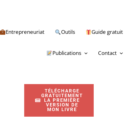
Entrepreneuriat
Outils
Guide gratuit
R
e
Publications
Contact
c
h
e
TÉLÉCHARGE
r
GRATUITEMENT
LA PREMIÈRE
c
VERSION DE
MON LIVRE
h
e
r