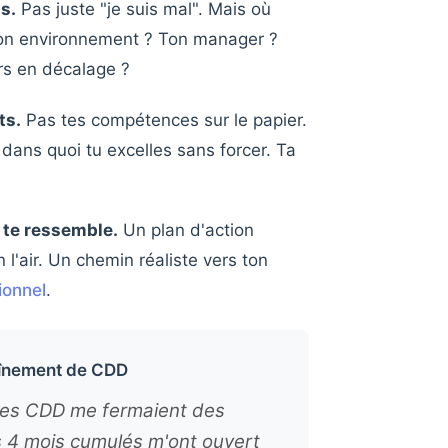
us.
Pas juste "je suis mal". Mais où
ton environnement ? Ton manager ?
rs en décalage ?
ts.
Pas tes compétences sur le papier.
 dans quoi tu excelles sans forcer. Ta
i te ressemble.
Un plan d'action
 l'air. Un chemin réaliste vers ton
ionnel
.
aînement de CDD
mes CDD me fermaient des
es 4 mois cumulés m'ont ouvert