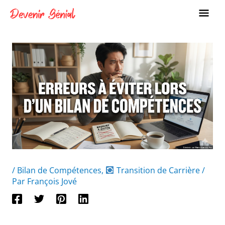
Aller
ME
au
PRI
contenu
/
Bilan de Compétences
,
Transition de Carrière
/
Par
François Jové