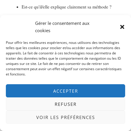
Est-ce qu'il/elle explique clairement sa méthode ?
Si quelque chose coince, écoute ton instinct. Et n'hésite
Gérer le consentement aux
pas à rencontrer plusieurs consultants avant de choisir.
cookies
Pour offrir les meilleures expériences, nous utilisons des technologies
telles que les cookies pour stocker et/ou accéder aux informations des
appareils. Le fait de consentir à ces technologies nous permettra de
« Avant de démarrer, j'ai lu beaucoup
traiter des données telles que le comportement de navigation ou les ID
de retours d'expérience. J'ai pris le
uniques sur ce site. Le fait de ne pas consentir ou de retirer son
consentement peut avoir un effet négatif sur certaines caractéristiques
temps de rencontrer trois consultants
et fonctions.
avant de choisir. Cette préparation a
fait toute la différence : mon bilan a
ACCEPTER
été un vrai déclic pour ma
REFUSER
reconversion dans le coaching. »
VOIR LES PRÉFÉRENCES
— Nathalie, 51 ans, ex-DRH devenue coach
professionnelle