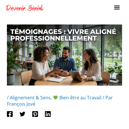
Aller
ME
au
PRI
contenu
/
Alignement & Sens
,
Bien-être au Travail
/ Par
François Jové