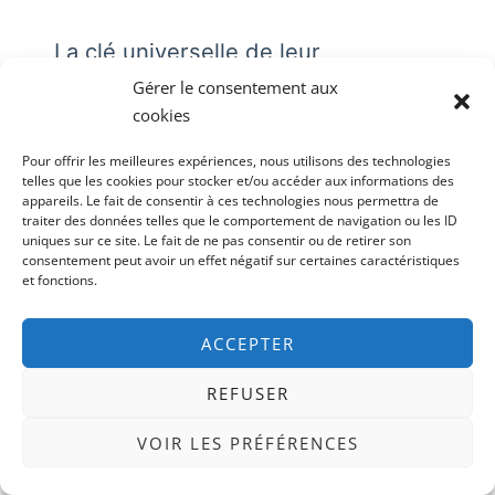
La clé universelle de leur
Gérer le consentement aux
transformation
cookies
Tu sais ce qui les unit vraiment ?
Pour offrir les meilleures expériences, nous utilisons des technologies
telles que les cookies pour stocker et/ou accéder aux informations des
Ils ont osé se poser LA question : « Est-ce que
appareils. Le fait de consentir à ces technologies nous permettra de
traiter des données telles que le comportement de navigation ou les ID
ce que je fais correspond à qui je suis ? »
uniques sur ce site. Le fait de ne pas consentir ou de retirer son
consentement peut avoir un effet négatif sur certaines caractéristiques
Et ils ont eu le courage d'écouter la réponse.
et fonctions.
Même quand elle faisait peur. C'est ça,
comprendre ce qu'est vraiment l'
alignement
ACCEPTER
professionnel
.
REFUSER
VOIR LES PRÉFÉRENCES
Et Toi, Où En Es-Tu de Ton