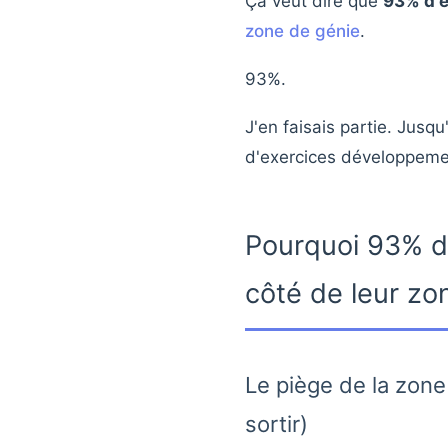
Ça veut dire que
93% d'e
zone de génie
.
93%.
J'en faisais partie. Jusq
d'exercices développemen
Pourquoi 93% de
côté de leur zo
Le piège de la zon
sortir)