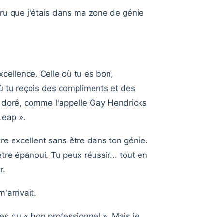
cru que j'étais dans ma zone de génie
cellence. Celle où tu es bon,
 où tu reçois des compliments et des
e doré, comme l'appelle Gay Hendricks
Leap ».
re excellent sans être dans ton génie.
re épanoui. Tu peux réussir... tout en
r.
'arrivait.
es du « bon professionnel ». Mais je