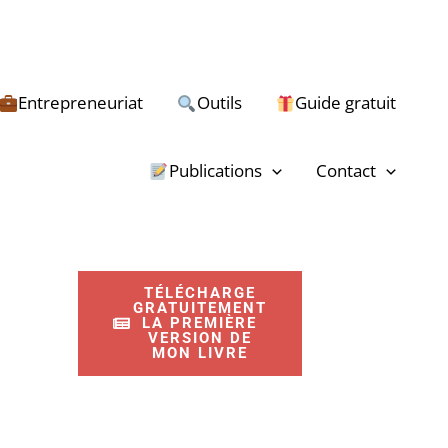
Entrepreneuriat
Outils
Guide gratuit
R
e
Publications
Contact
c
h
e
TÉLÉCHARGE
r
GRATUITEMENT
LA PREMIÈRE
c
VERSION DE
MON LIVRE
h
e
r