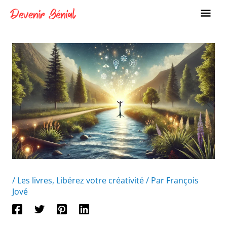
Aller
ME
au
PRI
contenu
/
Les livres
,
Libérez votre créativité
/ Par
François
Jové