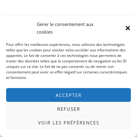
Gérer le consentement aux
Catégories
cookies
Alignement & Sens
Pour offrir les meilleures expériences, nous utilisons des technologies
telles que les cookies pour stocker et/ou accéder aux informations des
Bilan de Compétences
appareils. Le fait de consentir à ces technologies nous permettra de
traiter des données telles que le comportement de navigation ou les ID
Coaching Professionnel
uniques sur ce site. Le fait de ne pas consentir ou de retirer son
consentement peut avoir un effet négatif sur certaines caractéristiques
Commencer par pourquoi – Simon Sinek
et fonctions.
Compétences & Soft Skills
ACCEPTER
Confiance en Soi
Devenez génial – David Perroud
REFUSER
Épanouissement Professionnel
VOIR LES PRÉFÉRENCES
Évolution de Carrière