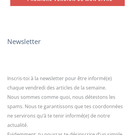
c
h
e
r
Newsletter
:
Inscris-toi à la newsletter pour être informé(e)
chaque vendredi des articles de la semaine.
Nous sommes comme quoi, nous détestons les
spams. Nous te garantissons que tes coordonnées
ne servirons qu’à te tenir informé(e) de notre
actualité.
Evidemment, tu pourras te désinscrire d’un simple