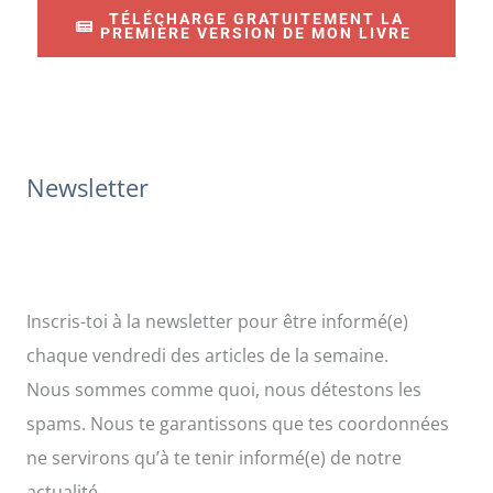
TÉLÉCHARGE GRATUITEMENT LA
r
PREMIÈRE VERSION DE MON LIVRE
c
h
e
r
Newsletter
:
Inscris-toi à la newsletter pour être informé(e)
chaque vendredi des articles de la semaine.
Nous sommes comme quoi, nous détestons les
spams. Nous te garantissons que tes coordonnées
ne servirons qu’à te tenir informé(e) de notre
actualité.