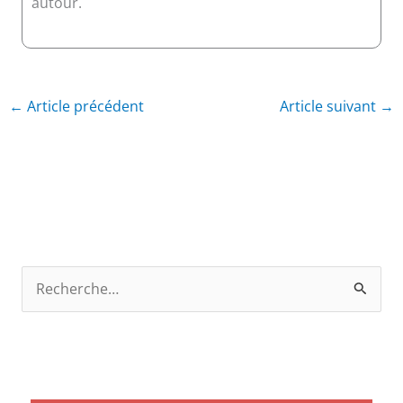
autour.
←
Article précédent
Article suivant
→
R
e
c
h
e