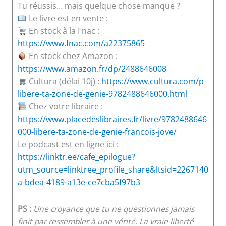
Tu réussis… mais quelque chose manque ?
Le livre est en vente :
En stock à la Fnac :
https://www.fnac.com/a22375865
En stock chez Amazon :
https://www.amazon.fr/dp/2488646008
Cultura (délai 10j) :
https://www.cultura.com/p-
libere-ta-zone-de-genie-9782488646000.html
Chez votre libraire :
https://www.placedeslibraires.fr/livre/9782488646
000-libere-ta-zone-de-genie-francois-jove/
Le podcast est en ligne ici :
https://linktr.ee/cafe_epilogue?
utm_source=linktree_profile_share&ltsid=2267140
a-bdea-4189-a13e-ce7cba5f97b3
PS :
Une croyance que tu ne questionnes jamais
finit par ressembler à une vérité. La vraie liberté