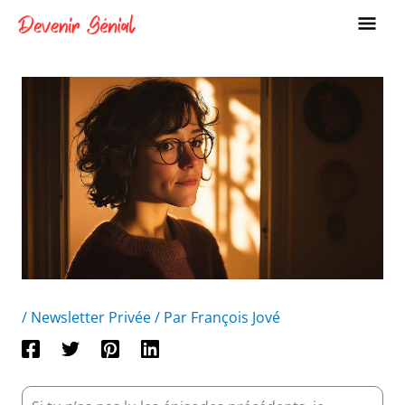
Aller
ME
au
PRI
contenu
/
Newsletter Privée
/ Par
François Jové