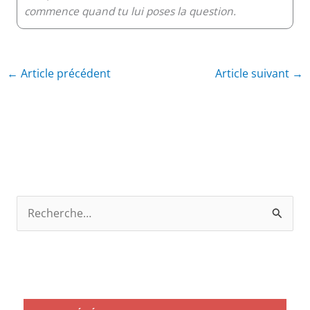
commence quand tu lui poses la question.
←
Article précédent
Article suivant
→
R
e
c
h
e