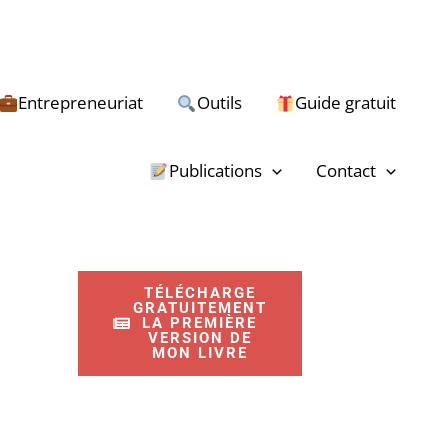
Entrepreneuriat
Outils
Guide gratuit
R
e
Publications
Contact
c
h
e
TÉLÉCHARGE
r
GRATUITEMENT
LA PREMIÈRE
c
VERSION DE
MON LIVRE
h
e
r