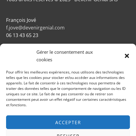
François Jové
f.jove@devenirgenial.com
06 13 43 65 23
Gérer le consentement aux
cookies
Pour offrir les meilleures expériences, nous utilisons des technologies
telles que les cookies pour stocker et/ou accéder aux informations des
appareils. Le fait de consentir à ces technologies nous permettra de
Newsletters
traiter des données telles que le comportement de navigation ou les ID
uniques sur ce site. Le fait de ne pas consentir ou de retirer son
Mentions légales
consentement peut avoir un effet négatif sur certaines caractéristiques
Conditions générales de vente
et fonctions.
Politique de confidentialité
Plan du site
ACCEPTER
REFUSER