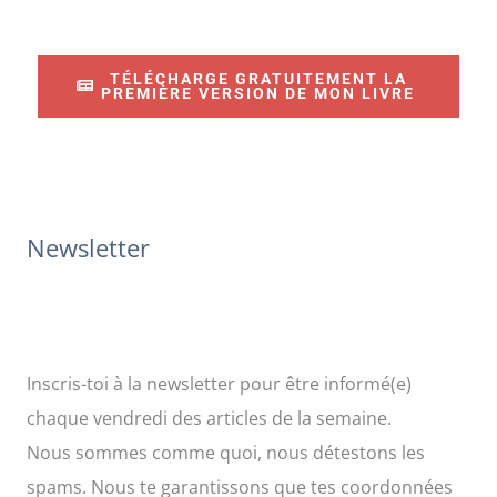
h
e
TÉLÉCHARGE GRATUITEMENT LA
r
PREMIÈRE VERSION DE MON LIVRE
c
h
e
r
Newsletter
:
Inscris-toi à la newsletter pour être informé(e)
chaque vendredi des articles de la semaine.
Nous sommes comme quoi, nous détestons les
spams. Nous te garantissons que tes coordonnées