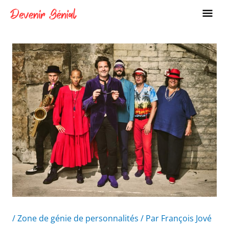
Aller
ME
au
PRI
contenu
/
Zone de génie de personnalités
/ Par
François Jové