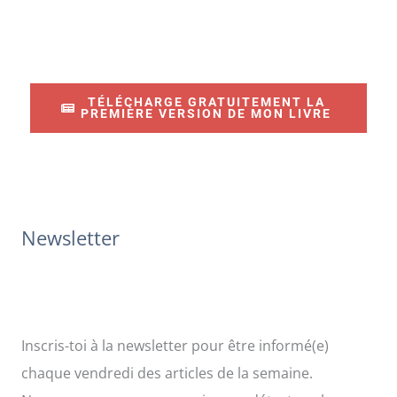
e
c
h
e
TÉLÉCHARGE GRATUITEMENT LA
r
PREMIÈRE VERSION DE MON LIVRE
c
h
e
r
Newsletter
:
Inscris-toi à la newsletter pour être informé(e)
chaque vendredi des articles de la semaine.