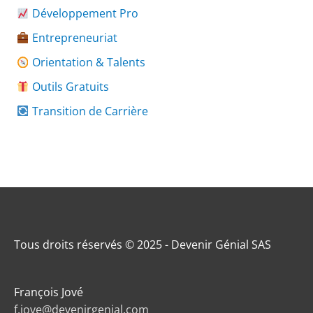
Développement Pro
Entrepreneuriat
Orientation & Talents
Outils Gratuits
Transition de Carrière
Tous droits réservés © 2025 - Devenir Génial SAS
François Jové
f.jove@devenirgenial.com