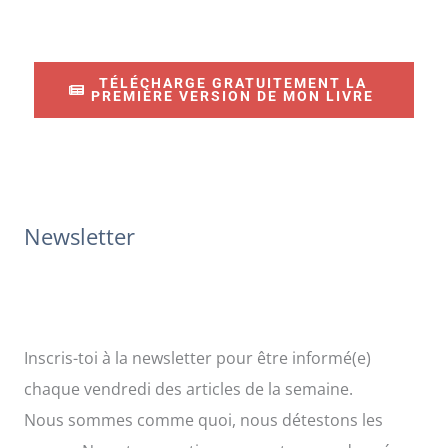
c
h
e
TÉLÉCHARGE GRATUITEMENT LA
r
PREMIÈRE VERSION DE MON LIVRE
c
h
e
r
Newsletter
:
Inscris-toi à la newsletter pour être informé(e)
chaque vendredi des articles de la semaine.
Nous sommes comme quoi, nous détestons les